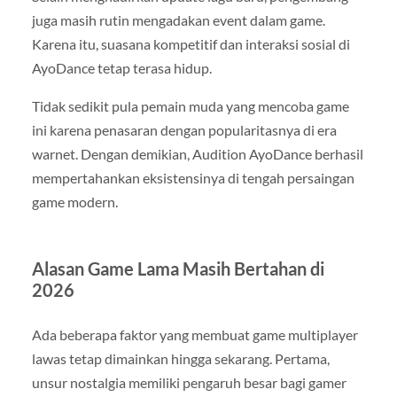
juga masih rutin mengadakan event dalam game.
Karena itu, suasana kompetitif dan interaksi sosial di
AyoDance tetap terasa hidup.
Tidak sedikit pula pemain muda yang mencoba game
ini karena penasaran dengan popularitasnya di era
warnet. Dengan demikian, Audition AyoDance berhasil
mempertahankan eksistensinya di tengah persaingan
game modern.
Alasan Game Lama Masih Bertahan di
2026
Ada beberapa faktor yang membuat game multiplayer
lawas tetap dimainkan hingga sekarang. Pertama,
unsur nostalgia memiliki pengaruh besar bagi gamer