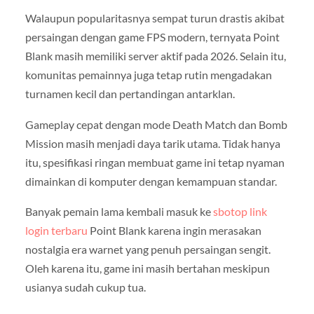
Walaupun popularitasnya sempat turun drastis akibat
persaingan dengan game FPS modern, ternyata Point
Blank masih memiliki server aktif pada 2026. Selain itu,
komunitas pemainnya juga tetap rutin mengadakan
turnamen kecil dan pertandingan antarklan.
Gameplay cepat dengan mode Death Match dan Bomb
Mission masih menjadi daya tarik utama. Tidak hanya
itu, spesifikasi ringan membuat game ini tetap nyaman
dimainkan di komputer dengan kemampuan standar.
Banyak pemain lama kembali masuk ke
sbotop link
login terbaru
Point Blank karena ingin merasakan
nostalgia era warnet yang penuh persaingan sengit.
Oleh karena itu, game ini masih bertahan meskipun
usianya sudah cukup tua.