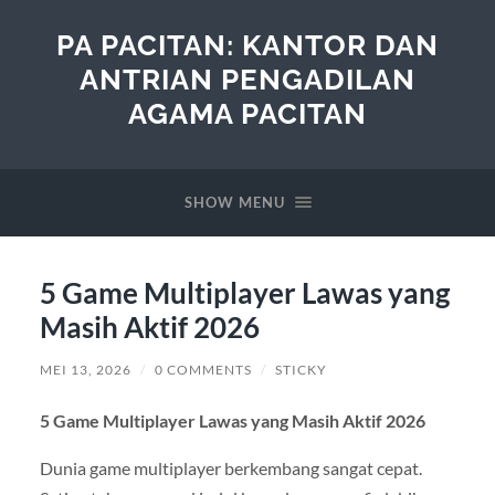
PA PACITAN: KANTOR DAN
ANTRIAN PENGADILAN
AGAMA PACITAN
SHOW MENU
5 Game Multiplayer Lawas yang
Masih Aktif 2026
MEI 13, 2026
/
0 COMMENTS
/
STICKY
5 Game Multiplayer Lawas yang Masih Aktif 2026
Dunia game multiplayer berkembang sangat cepat.