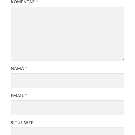
KOMENTAR
*
NAMA
*
EMAIL
*
SITUS WEB