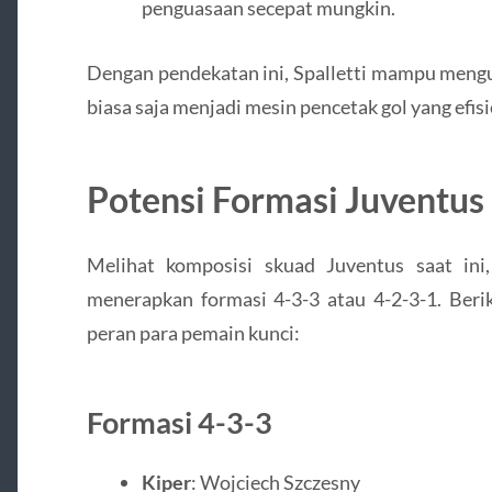
penguasaan secepat mungkin.
Dengan pendekatan ini, Spalletti mampu meng
biasa saja menjadi mesin pencetak gol yang efisie
Potensi Formasi Juventus d
Melihat komposisi skuad Juventus saat ini
menerapkan formasi 4-3-3 atau 4-2-3-1. Berik
peran para pemain kunci:
Formasi 4-3-3
Kiper
: Wojciech Szczesny