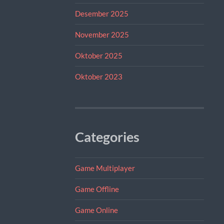
Desember 2025
November 2025
Oktober 2025
Oktober 2023
Categories
Game Multiplayer
Game Offline
Game Online