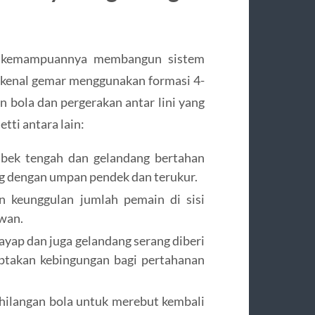
ah kemampuannya membangun sistem
dikenal gemar menggunakan formasi 4-
n bola dan pergerakan antar lini yang
etti antara lain:
bek tengah dan gelandang bertahan
ng dengan umpan pendek dan terukur.
n keunggulan jumlah pemain di sisi
awan.
ayap dan juga gelandang serang diberi
iptakan kebingungan bagi pertahanan
hilangan bola untuk merebut kembali