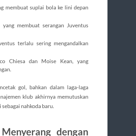
ng membuat suplai bola ke lini depan
, yang membuat serangan Juventus
ventus terlalu sering mengandalkan
rico Chiesa dan Moise Kean, yang
ngan.
ncetak gol, bahkan dalam laga-laga
anajemen klub akhirnya memutuskan
i sebagai nahkoda baru.
i: Menyerang dengan